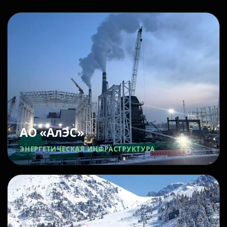
АО «АлЭС»
ЭНЕРГЕТИЧЕСКАЯ ИНФРАСТРУКТУРА