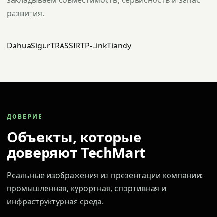
закладываем совместимость, сервисность и запас
развития.
Dahua
Sigur
TRASSIR
TP-Link
Tiandy
ДОВЕРИЕ
Объекты, которые
доверяют TechMart
Реальные изображения из презентации компании:
промышленная, курортная, спортивная и
инфраструктурная среда.