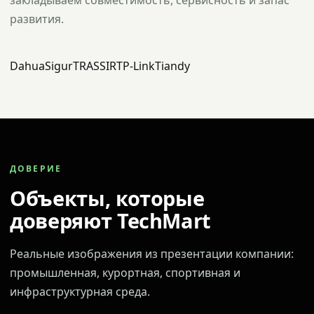
закладываем совместимость, сервисность и запас
развития.
Dahua
Sigur
TRASSIR
TP-Link
Tiandy
ДОВЕРИЕ
Объекты, которые
доверяют TechMart
Реальные изображения из презентации компании:
промышленная, курортная, спортивная и
инфраструктурная среда.