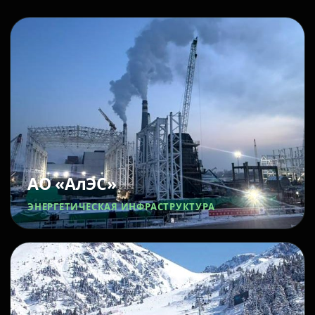
АО «АлЭС»
ЭНЕРГЕТИЧЕСКАЯ ИНФРАСТРУКТУРА