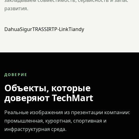
закладываем совместимость, сервисность и запас
развития.
Dahua
Sigur
TRASSIR
TP-Link
Tiandy
ДОВЕРИЕ
Объекты, которые
доверяют TechMart
Реальные изображения из презентации компании:
промышленная, курортная, спортивная и
инфраструктурная среда.