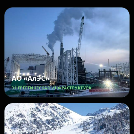
АО «АлЭС»
ЭНЕРГЕТИЧЕСКАЯ ИНФРАСТРУКТУРА