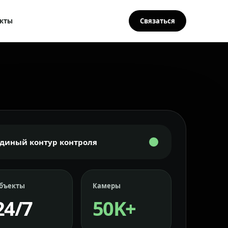
кты
Связаться
Единый контур контроля
бъекты
Камеры
24/7
50K+