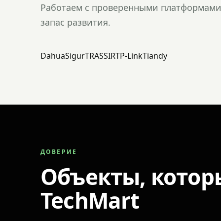
Работаем с проверенными платформами 
запас развития.
Dahua
Sigur
TRASSIR
TP-Link
Tiandy
ДОВЕРИЕ
Объекты, котор
TechMart