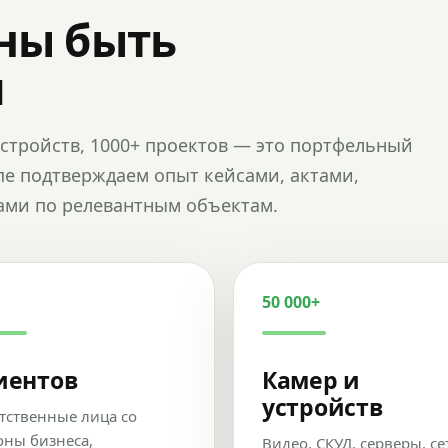
ны быть
и
и устройств, 1000+ проектов — это портфельный
пе подтверждаем опыт кейсами, актами,
ами по релевантным объектам.
50 000+
иентов
Камер и
устройств
тственные лица со
оны бизнеса,
Видео, СКУД, серверы, се