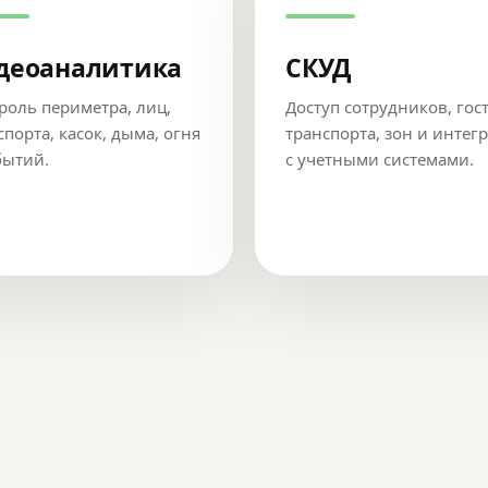
деоаналитика
СКУД
роль периметра, лиц,
Доступ сотрудников, гос
спорта, касок, дыма, огня
транспорта, зон и интег
бытий.
с учетными системами.