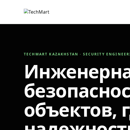
TECHMART KAZAKHSTAN · SECURITY ENGINEE
Инженерн
безопаснос
объектов, 
надежност