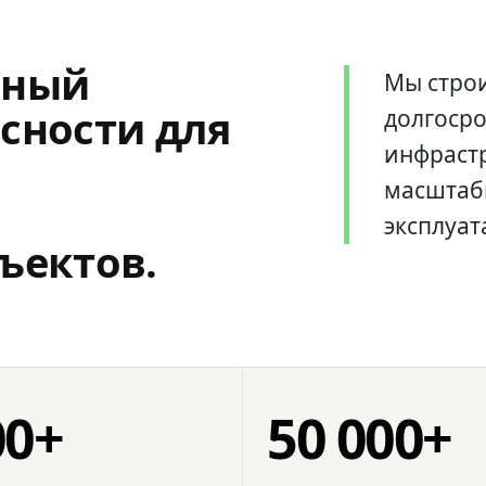
мный
Мы стро
сности для
долгоср
инфрастр
масштаб
эксплуат
ъектов.
00+
50 000+