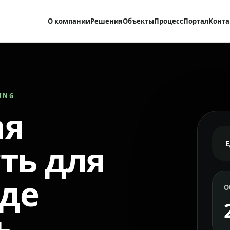
О компании
Решения
Объекты
Процесс
Портал
Конта
RING
ая
ть для
где
О
ь