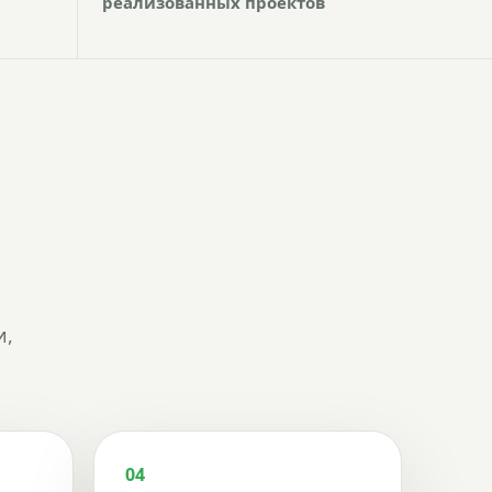
реализованных проектов
и,
04