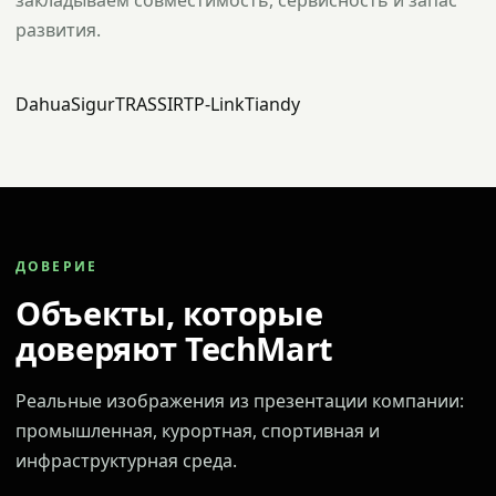
закладываем совместимость, сервисность и запас
развития.
Dahua
Sigur
TRASSIR
TP-Link
Tiandy
ДОВЕРИЕ
Объекты, которые
доверяют TechMart
Реальные изображения из презентации компании:
промышленная, курортная, спортивная и
инфраструктурная среда.