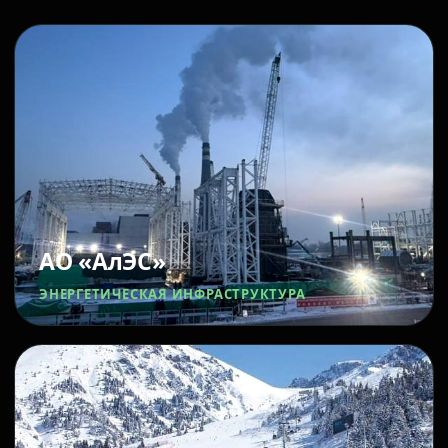
АО «АлЭС»
ЭНЕРГЕТИЧЕСКАЯ ИНФРАСТРУКТУРА