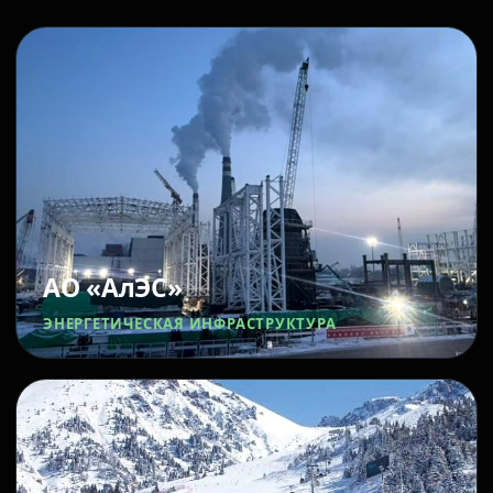
АО «АлЭС»
ЭНЕРГЕТИЧЕСКАЯ ИНФРАСТРУКТУРА