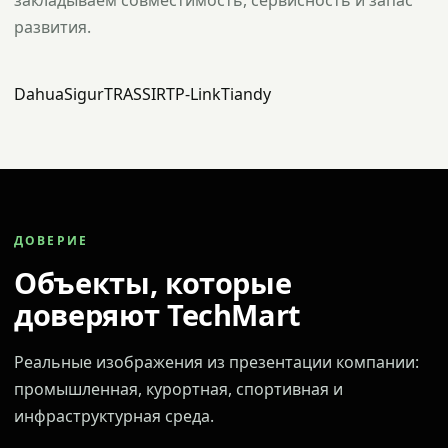
закладываем совместимость, сервисность и запас
развития.
Dahua
Sigur
TRASSIR
TP-Link
Tiandy
ДОВЕРИЕ
Объекты, которые
доверяют TechMart
Реальные изображения из презентации компании:
промышленная, курортная, спортивная и
инфраструктурная среда.