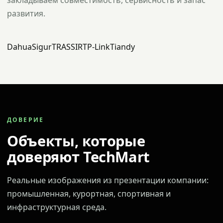
закладываем совместимость, сервисность и запас
развития.
Dahua
Sigur
TRASSIR
TP-Link
Tiandy
ДОВЕРИЕ
Объекты, которые
доверяют TechMart
Реальные изображения из презентации компании:
промышленная, курортная, спортивная и
инфраструктурная среда.