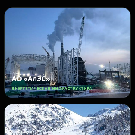
АО «АлЭС»
ЭНЕРГЕТИЧЕСКАЯ ИНФРАСТРУКТУРА