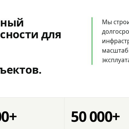
мный
Мы стро
сности для
долгоср
инфрастр
масштаб
эксплуат
ъектов.
00+
50 000+