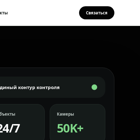
кты
Связаться
Единый контур контроля
бъекты
Камеры
24/7
50K+