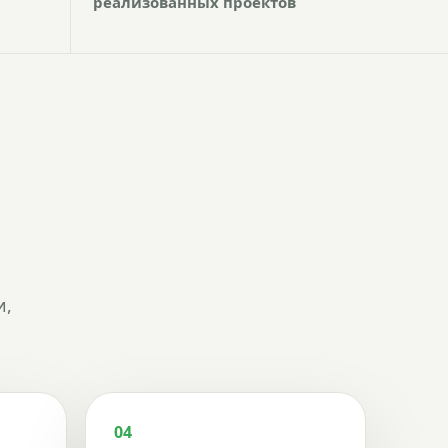
реализованных проектов
и,
04