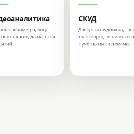
деоаналитика
СКУД
роль периметра, лиц,
Доступ сотрудников, гос
спорта, касок, дыма, огня
транспорта, зон и интег
бытий.
с учетными системами.