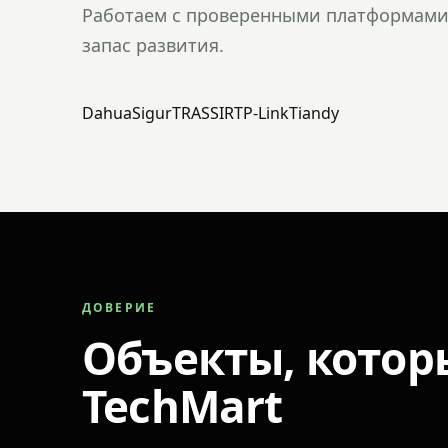
Работаем с проверенными платформами 
запас развития.
Dahua
Sigur
TRASSIR
TP-Link
Tiandy
ДОВЕРИЕ
Объекты, котор
TechMart