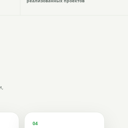
реализованных проектов
и,
04