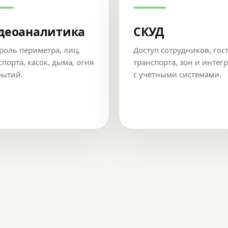
деоаналитика
СКУД
роль периметра, лиц,
Доступ сотрудников, гос
спорта, касок, дыма, огня
транспорта, зон и интег
бытий.
с учетными системами.