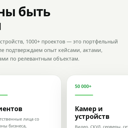
ны быть
и
и устройств, 1000+ проектов — это портфельный
пе подтверждаем опыт кейсами, актами,
ами по релевантным объектам.
50 000+
иентов
Камер и
устройств
тственные лица со
оны бизнеса,
Видео, СКУД, серверы, се