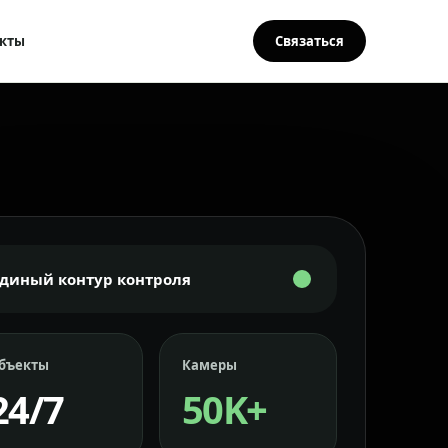
кты
Связаться
Единый контур контроля
бъекты
Камеры
24/7
50K+