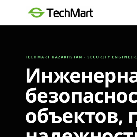
TECHMART KAZAKHSTAN · SECURITY ENGINEE
Инженерн
безопаснос
объектов, 
надежност