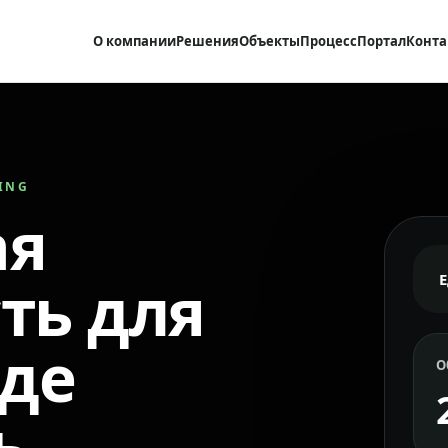
О компании
Решения
Объекты
Процесс
Портал
Конта
RING
ая
ть для
где
О
ь