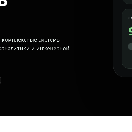
С
м комплексные системы
еоаналитики и инженерной