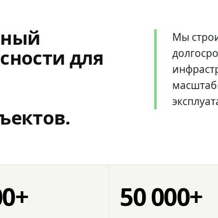
мный
Мы стро
сности для
долгоср
инфрастр
масштаб
эксплуат
ъектов.
00+
50 000+