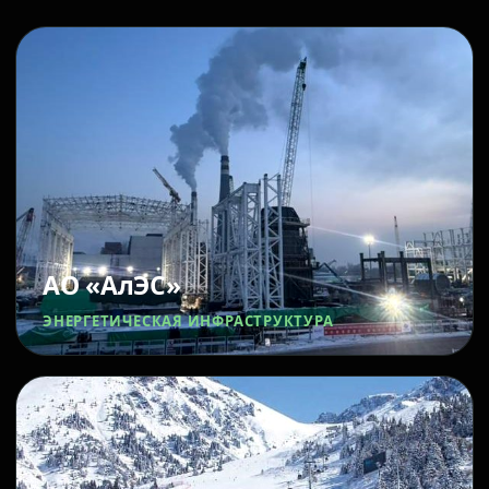
АО «АлЭС»
ЭНЕРГЕТИЧЕСКАЯ ИНФРАСТРУКТУРА