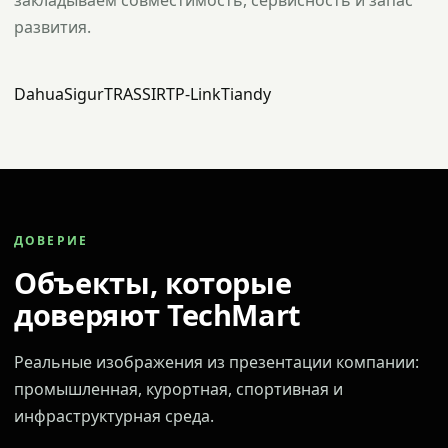
закладываем совместимость, сервисность и запас
развития.
Dahua
Sigur
TRASSIR
TP-Link
Tiandy
ДОВЕРИЕ
Объекты, которые
доверяют TechMart
Реальные изображения из презентации компании:
промышленная, курортная, спортивная и
инфраструктурная среда.