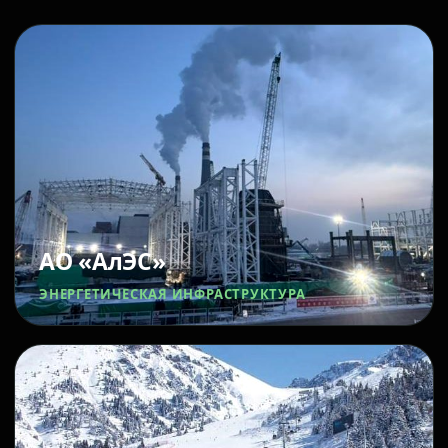
АО «АлЭС»
ЭНЕРГЕТИЧЕСКАЯ ИНФРАСТРУКТУРА