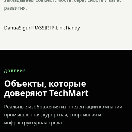
закладываем совместимость, сервисность и запас
развития.
Dahua
Sigur
TRASSIR
TP-Link
Tiandy
ДОВЕРИЕ
Объекты, которые
доверяют TechMart
Реальные изображения из презентации компании:
промышленная, курортная, спортивная и
инфраструктурная среда.