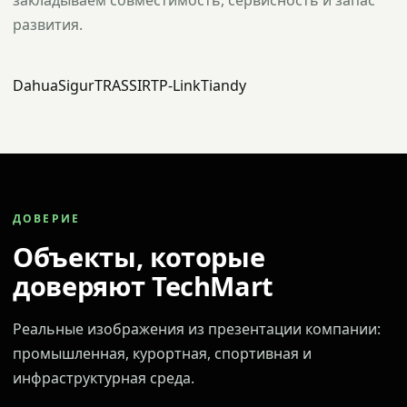
закладываем совместимость, сервисность и запас
развития.
Dahua
Sigur
TRASSIR
TP-Link
Tiandy
ДОВЕРИЕ
Объекты, которые
доверяют TechMart
Реальные изображения из презентации компании:
промышленная, курортная, спортивная и
инфраструктурная среда.