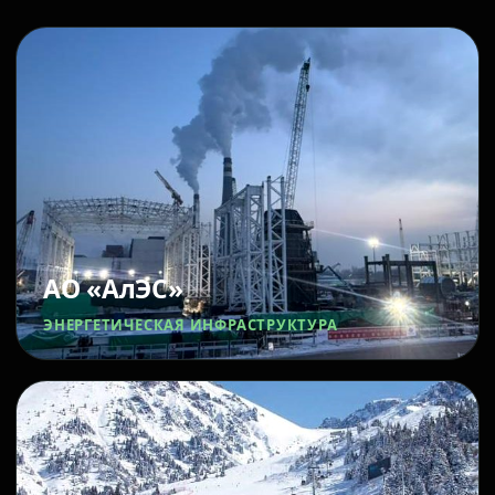
АО «АлЭС»
ЭНЕРГЕТИЧЕСКАЯ ИНФРАСТРУКТУРА