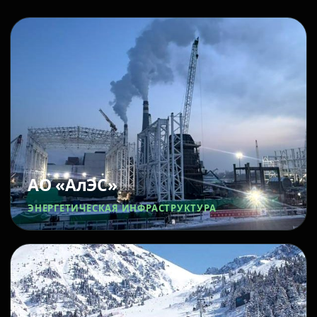
АО «АлЭС»
ЭНЕРГЕТИЧЕСКАЯ ИНФРАСТРУКТУРА