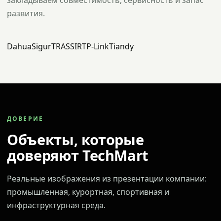
закладываем совместимость, сервисность и запас
развития.
Dahua
Sigur
TRASSIR
TP-Link
Tiandy
ДОВЕРИЕ
Объекты, которые
доверяют TechMart
Реальные изображения из презентации компании:
промышленная, курортная, спортивная и
инфраструктурная среда.