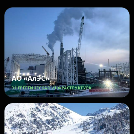
АО «АлЭС»
ЭНЕРГЕТИЧЕСКАЯ ИНФРАСТРУКТУРА