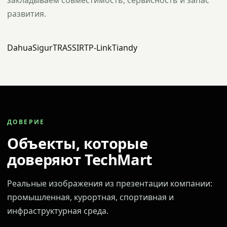
закладываем совместимость, сервисность и запас
развития.
Dahua
Sigur
TRASSIR
TP-Link
Tiandy
ДОВЕРИЕ
Объекты, которые
доверяют TechMart
Реальные изображения из презентации компании:
промышленная, курортная, спортивная и
инфраструктурная среда.