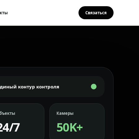
кты
Связаться
Единый контур контроля
бъекты
Камеры
24/7
50K+