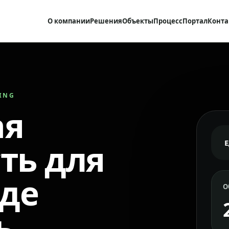
О компании
Решения
Объекты
Процесс
Портал
Конта
RING
ая
ть для
где
О
ь