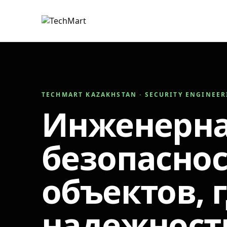
TECHMART KAZAKHSTAN · SECURITY ENGINEE
Инженерн
безопаснос
объектов, 
надежност