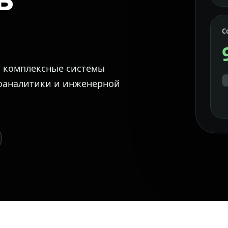
С
м комплексные системы
еоаналитики и инженерной