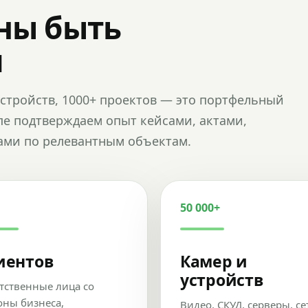
ны быть
и
и устройств, 1000+ проектов — это портфельный
пе подтверждаем опыт кейсами, актами,
ами по релевантным объектам.
50 000+
иентов
Камер и
устройств
тственные лица со
оны бизнеса,
Видео, СКУД, серверы, се