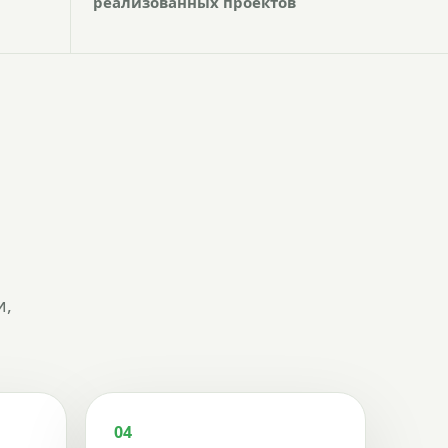
реализованных проектов
и,
04