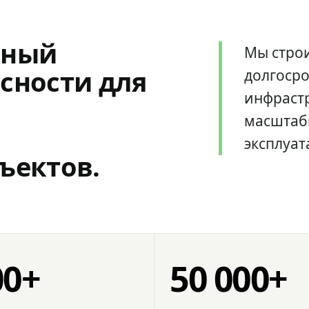
мный
Мы стро
сности для
долгоср
инфрастр
масштаб
эксплуат
ъектов.
00+
50 000+