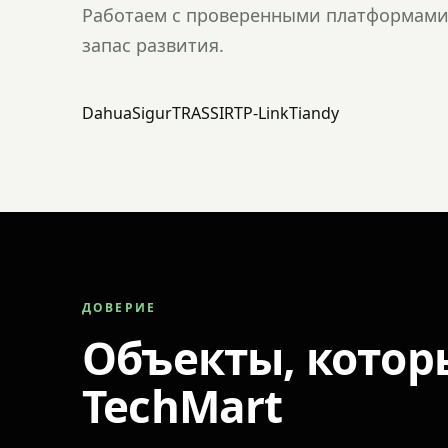
Работаем с проверенными платформами 
запас развития.
Dahua
Sigur
TRASSIR
TP-Link
Tiandy
ДОВЕРИЕ
Объекты, котор
TechMart