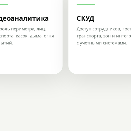
деоаналитика
СКУД
роль периметра, лиц,
Доступ сотрудников, гос
спорта, касок, дыма, огня
транспорта, зон и интег
бытий.
с учетными системами.