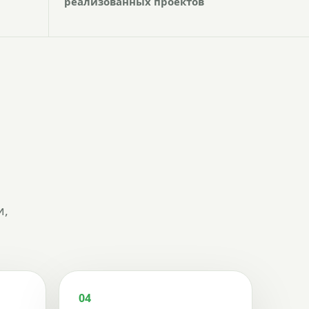
реализованных проектов
и,
04