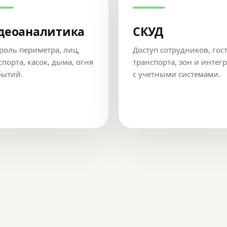
деоаналитика
СКУД
роль периметра, лиц,
Доступ сотрудников, гос
спорта, касок, дыма, огня
транспорта, зон и интег
бытий.
с учетными системами.