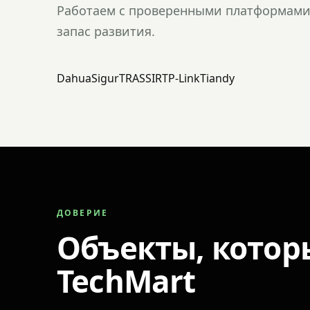
Работаем с проверенными платформами 
запас развития.
Dahua
Sigur
TRASSIR
TP-Link
Tiandy
ДОВЕРИЕ
Объекты, котор
TechMart