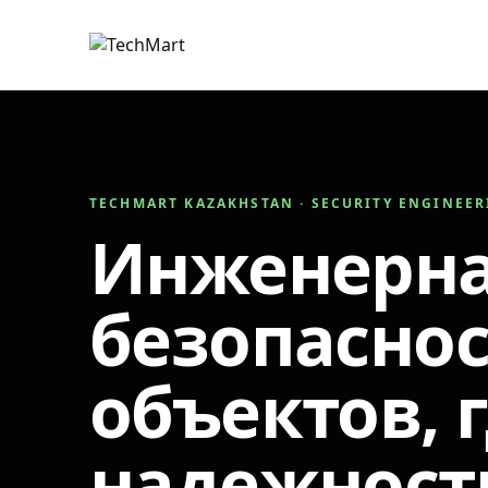
TECHMART KAZAKHSTAN · SECURITY ENGINEE
Инженерн
безопаснос
объектов, 
надежност