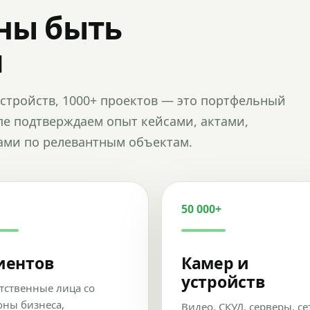
ны быть
и
и устройств, 1000+ проектов — это портфельный
пе подтверждаем опыт кейсами, актами,
ами по релевантным объектам.
50 000+
иентов
Камер и
устройств
тственные лица со
оны бизнеса,
Видео, СКУД, серверы, се