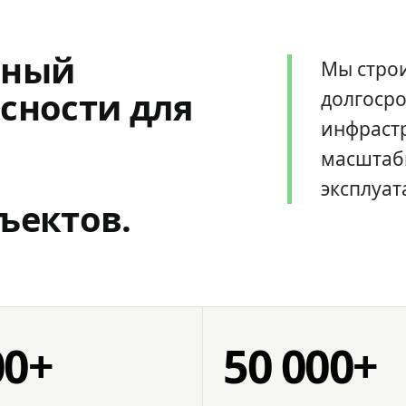
мный
Мы стро
сности для
долгоср
инфрастр
масштаб
эксплуат
ъектов.
00+
50 000+