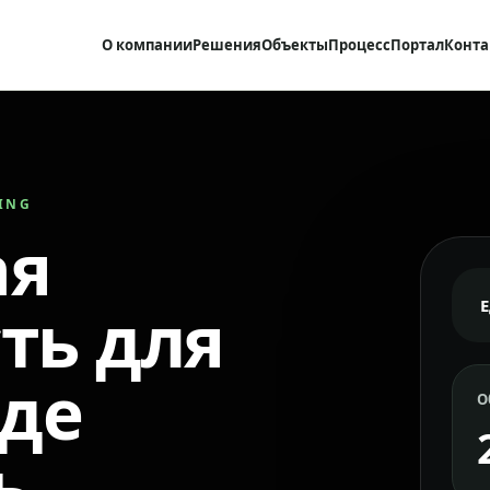
О компании
Решения
Объекты
Процесс
Портал
Конта
RING
ая
ть для
где
О
ь