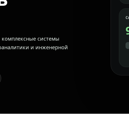
С
м комплексные системы
еоаналитики и инженерной