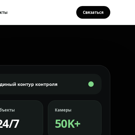
кты
Связаться
Единый контур контроля
бъекты
Камеры
24/7
50K+