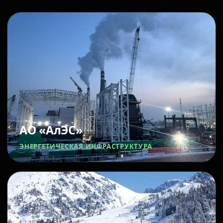
АО «АлЭС»
ЭНЕРГЕТИЧЕСКАЯ ИНФРАСТРУКТУРА