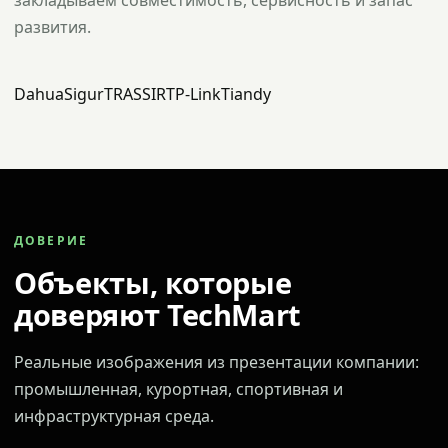
закладываем совместимость, сервисность и запас
развития.
Dahua
Sigur
TRASSIR
TP-Link
Tiandy
ДОВЕРИЕ
Объекты, которые
доверяют TechMart
Реальные изображения из презентации компании:
промышленная, курортная, спортивная и
инфраструктурная среда.