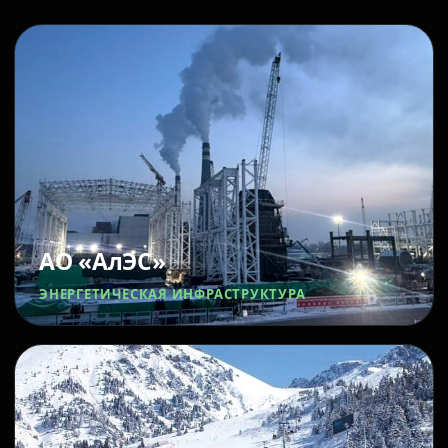
АО «АлЭС»
ЭНЕРГЕТИЧЕСКАЯ ИНФРАСТРУКТУРА