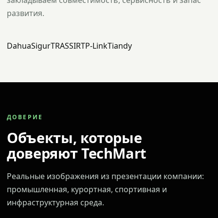
закладываем совместимость, сервисность и запас
развития.
Dahua
Sigur
TRASSIR
TP-Link
Tiandy
ДОВЕРИЕ
Объекты, которые
доверяют TechMart
Реальные изображения из презентации компании:
промышленная, курортная, спортивная и
инфраструктурная среда.