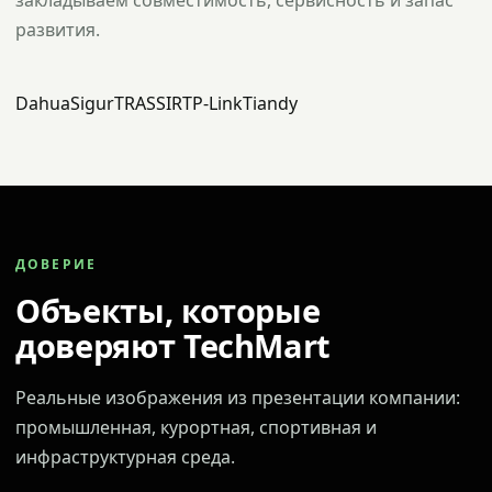
закладываем совместимость, сервисность и запас
развития.
Dahua
Sigur
TRASSIR
TP-Link
Tiandy
ДОВЕРИЕ
Объекты, которые
доверяют TechMart
Реальные изображения из презентации компании:
промышленная, курортная, спортивная и
инфраструктурная среда.