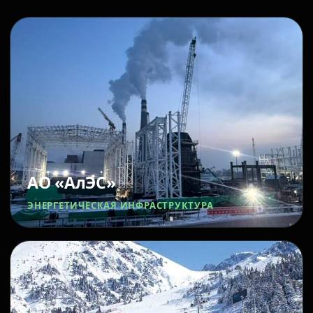
АО «АлЭС»
ЭНЕРГЕТИЧЕСКАЯ ИНФРАСТРУКТУРА