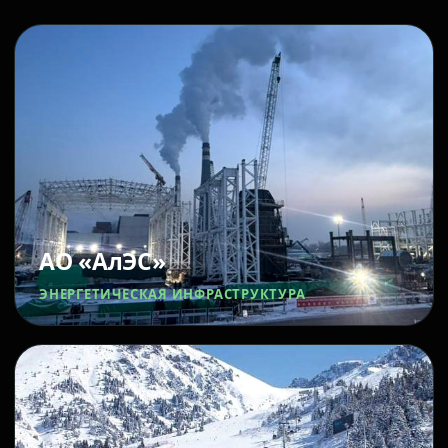
АО «АлЭС»
ЭНЕРГЕТИЧЕСКАЯ ИНФРАСТРУКТУРА