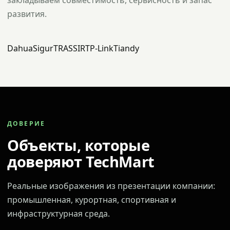
закладываем совместимость, сервисность и запас
развития.
Dahua
Sigur
TRASSIR
TP-Link
Tiandy
ДОВЕРИЕ
Объекты, которые
доверяют TechMart
Реальные изображения из презентации компании:
промышленная, курортная, спортивная и
инфраструктурная среда.