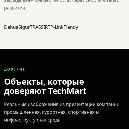
закладываем совместимость, сервисность и запас
развития.
Dahua
Sigur
TRASSIR
TP-Link
Tiandy
ДОВЕРИЕ
Объекты, которые
доверяют TechMart
Реальные изображения из презентации компании:
промышленная, курортная, спортивная и
инфраструктурная среда.