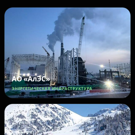
АО «АлЭС»
ЭНЕРГЕТИЧЕСКАЯ ИНФРАСТРУКТУРА