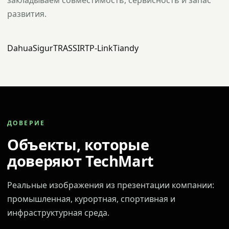
закладываем совместимость, сервисность и запас
развития.
Dahua
Sigur
TRASSIR
TP-Link
Tiandy
ДОВЕРИЕ
Объекты, которые
доверяют TechMart
Реальные изображения из презентации компании:
промышленная, курортная, спортивная и
инфраструктурная среда.