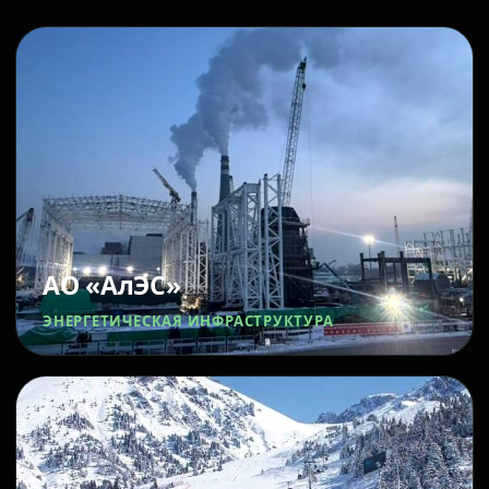
АО «АлЭС»
ЭНЕРГЕТИЧЕСКАЯ ИНФРАСТРУКТУРА