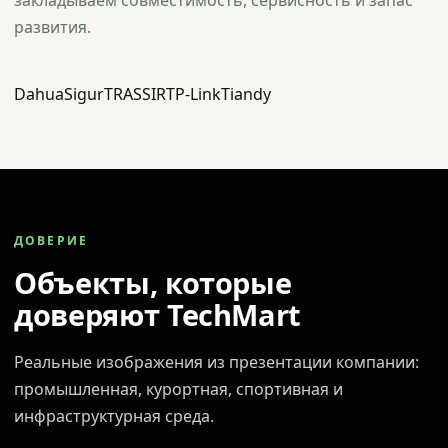
закладываем совместимость, сервисность и запас
развития.
Dahua
Sigur
TRASSIR
TP-Link
Tiandy
ДОВЕРИЕ
Объекты, которые
доверяют TechMart
Реальные изображения из презентации компании:
промышленная, курортная, спортивная и
инфраструктурная среда.