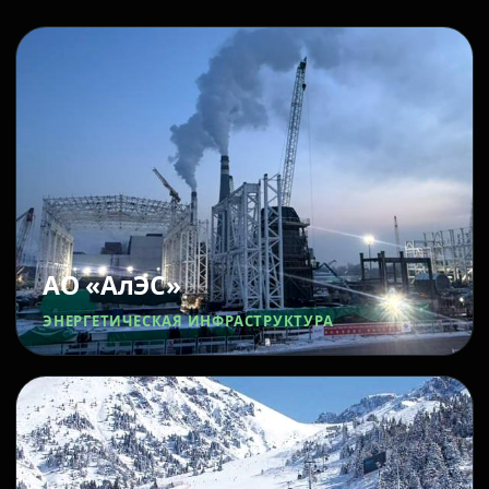
АО «АлЭС»
ЭНЕРГЕТИЧЕСКАЯ ИНФРАСТРУКТУРА