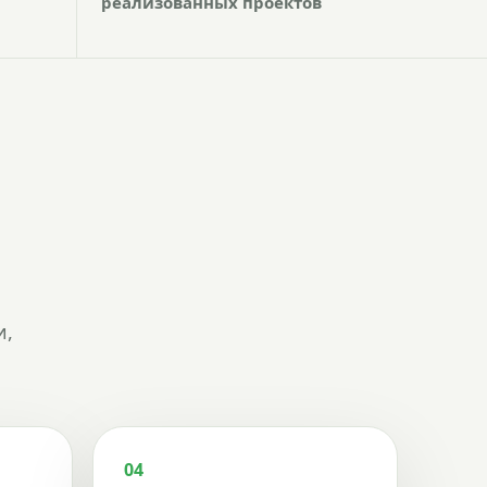
реализованных проектов
и,
04