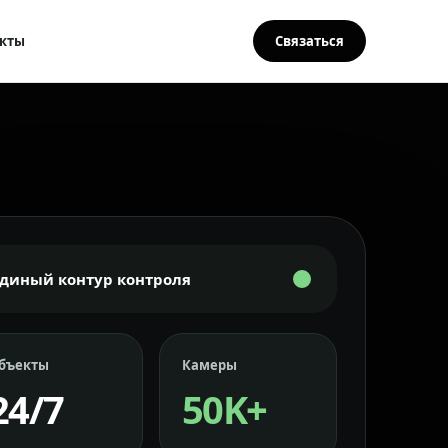
кты
Связаться
Единый контур контроля
бъекты
Камеры
24/7
50K+