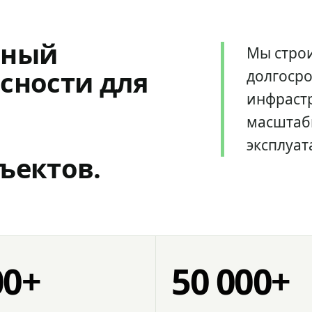
мный
Мы стро
сности для
долгоср
инфрастр
масштаб
эксплуат
ъектов.
00+
50 000+