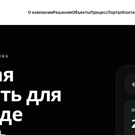
О компании
Решения
Объекты
Процесс
Портал
Конта
RING
ая
ть для
где
О
ь