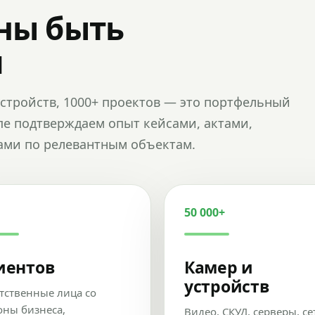
ны быть
и
и устройств, 1000+ проектов — это портфельный
пе подтверждаем опыт кейсами, актами,
ами по релевантным объектам.
50 000+
иентов
Камер и
устройств
тственные лица со
оны бизнеса,
Видео, СКУД, серверы, се