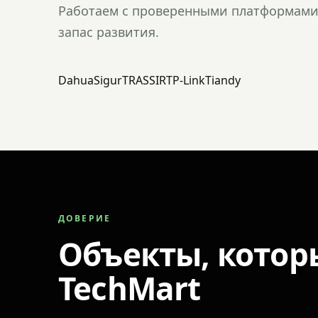
Работаем с проверенными платформами 
запас развития.
Dahua
Sigur
TRASSIR
TP-Link
Tiandy
ДОВЕРИЕ
Объекты, котор
TechMart