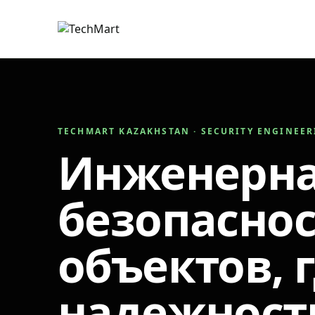
TECHMART KAZAKHSTAN · SECURITY ENGINEE
Инженерн
безопаснос
объектов, 
надежност