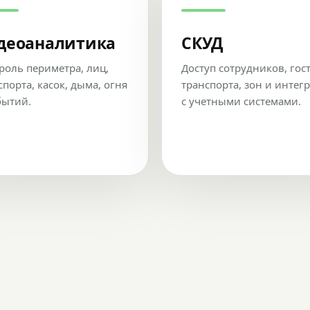
деоаналитика
СКУД
роль периметра, лиц,
Доступ сотрудников, гос
спорта, касок, дыма, огня
транспорта, зон и интег
бытий.
с учетными системами.