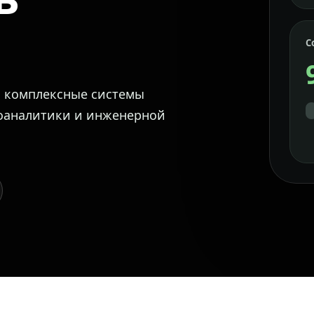
С
м комплексные системы
еоаналитики и инженерной