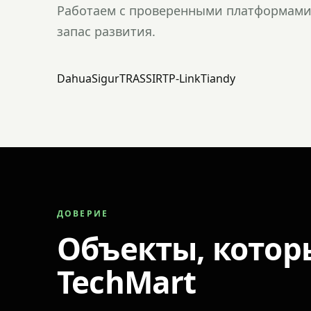
Работаем с проверенными платформами 
запас развития.
Dahua
Sigur
TRASSIR
TP-Link
Tiandy
ДОВЕРИЕ
Объекты, котор
TechMart