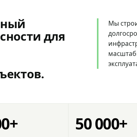
мный
Мы стро
сности для
долгоср
инфрастр
масштаб
эксплуат
ъектов.
00+
50 000+