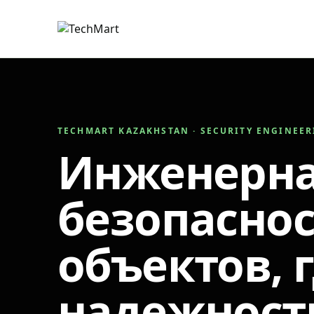
TECHMART KAZAKHSTAN · SECURITY ENGINEE
Инженерн
безопаснос
объектов, 
надежност