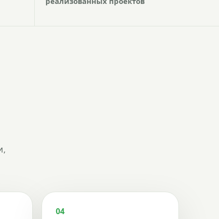
реализованных проектов
и,
04