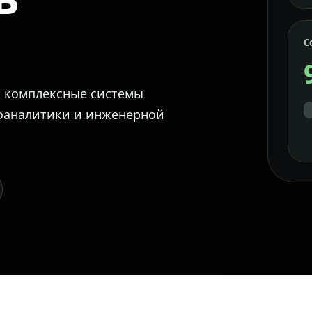
С
м комплексные системы
еоаналитики и инженерной