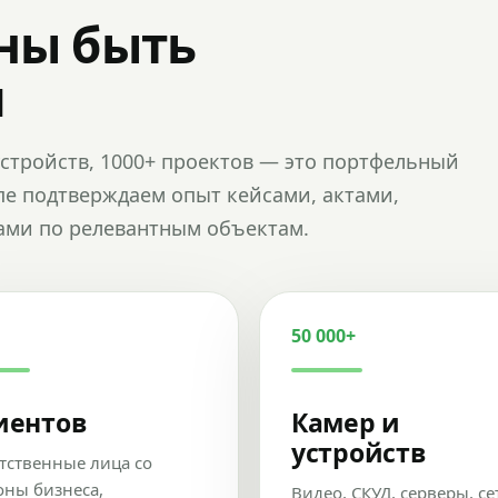
ны быть
и
и устройств, 1000+ проектов — это портфельный
пе подтверждаем опыт кейсами, актами,
ами по релевантным объектам.
50 000+
иентов
Камер и
устройств
тственные лица со
оны бизнеса,
Видео, СКУД, серверы, се