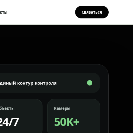
кты
Связаться
Единый контур контроля
бъекты
Камеры
24/7
50K+