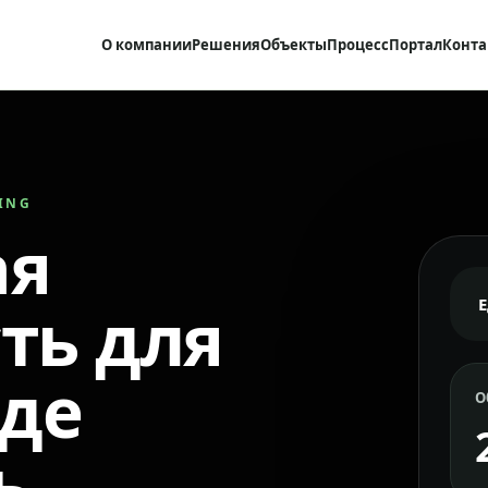
О компании
Решения
Объекты
Процесс
Портал
Конта
RING
ая
ть для
где
О
ь