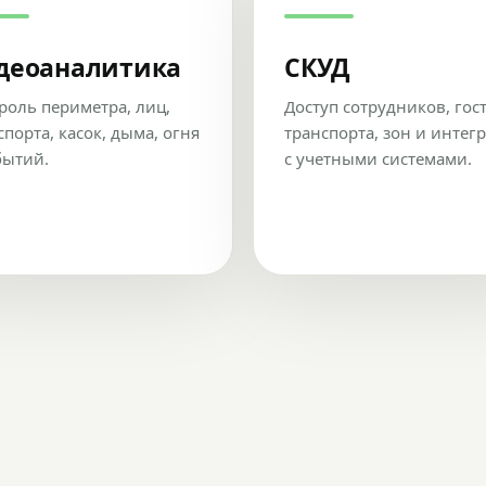
деоаналитика
СКУД
роль периметра, лиц,
Доступ сотрудников, гос
спорта, касок, дыма, огня
транспорта, зон и интег
бытий.
с учетными системами.