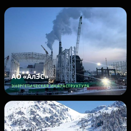
АО «АлЭС»
ЭНЕРГЕТИЧЕСКАЯ ИНФРАСТРУКТУРА