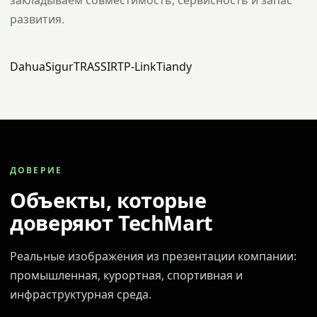
закладываем совместимость, сервисность и запас
развития.
Dahua
Sigur
TRASSIR
TP-Link
Tiandy
ДОВЕРИЕ
Объекты, которые
доверяют TechMart
Реальные изображения из презентации компании:
промышленная, курортная, спортивная и
инфраструктурная среда.