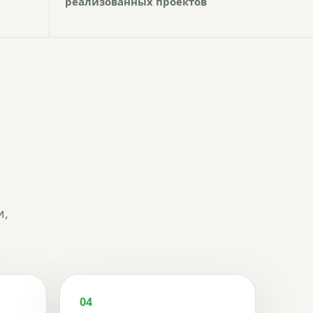
реализованных проектов
и,
04