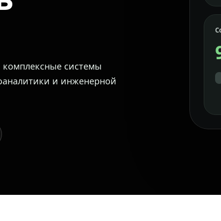
С
м комплексные системы
еоаналитики и инженерной