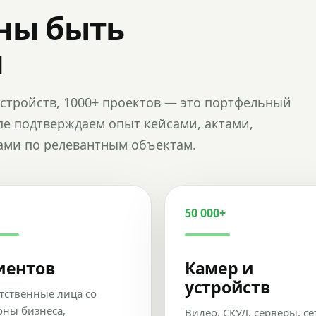
ны быть
и
и устройств, 1000+ проектов — это портфельный
пе подтверждаем опыт кейсами, актами,
ами по релевантным объектам.
50 000+
иентов
Камер и
устройств
тственные лица со
оны бизнеса,
Видео, СКУД, серверы, се