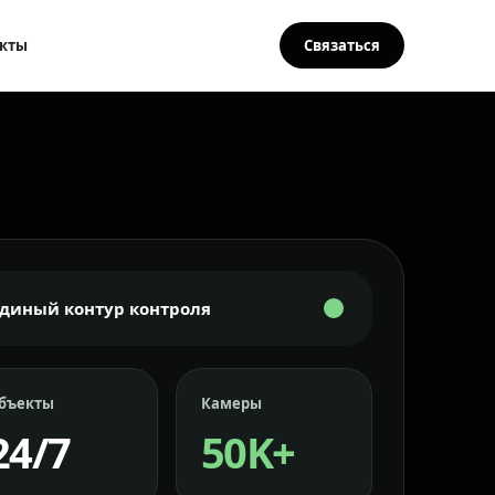
кты
Связаться
Единый контур контроля
бъекты
Камеры
24/7
50K+