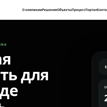
О компании
Решения
Объекты
Процесс
Портал
Конта
RING
ая
ть для
где
О
ь