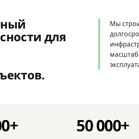
мный
Мы стро
сности для
долгоср
инфрастр
масштаб
эксплуат
ъектов.
00+
50 000+