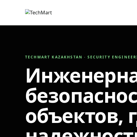
TECHMART KAZAKHSTAN · SECURITY ENGINEE
Инженерн
безопаснос
объектов, 
надежност