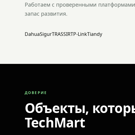
Работаем с проверенными платформами 
запас развития.
Dahua
Sigur
TRASSIR
TP-Link
Tiandy
ДОВЕРИЕ
Объекты, котор
TechMart