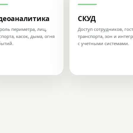
деоаналитика
СКУД
роль периметра, лиц,
Доступ сотрудников, гос
спорта, касок, дыма, огня
транспорта, зон и интег
бытий.
с учетными системами.