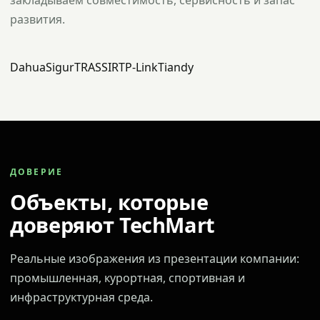
закладываем совместимость, сервисность и запас
развития.
Dahua
Sigur
TRASSIR
TP-Link
Tiandy
ДОВЕРИЕ
Объекты, которые
доверяют TechMart
Реальные изображения из презентации компании:
промышленная, курортная, спортивная и
инфраструктурная среда.