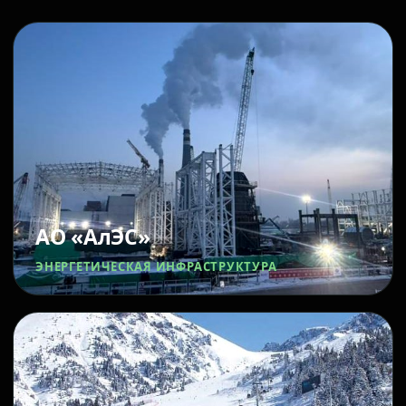
АО «АлЭС»
ЭНЕРГЕТИЧЕСКАЯ ИНФРАСТРУКТУРА