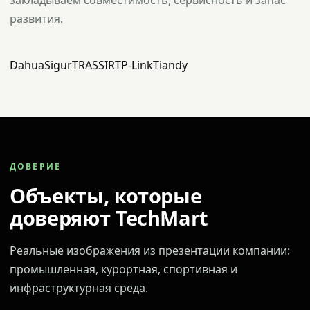
закладываем совместимость, сервисность и запас
развития.
Dahua
Sigur
TRASSIR
TP-Link
Tiandy
ДОВЕРИЕ
Объекты, которые
доверяют TechMart
Реальные изображения из презентации компании:
промышленная, курортная, спортивная и
инфраструктурная среда.