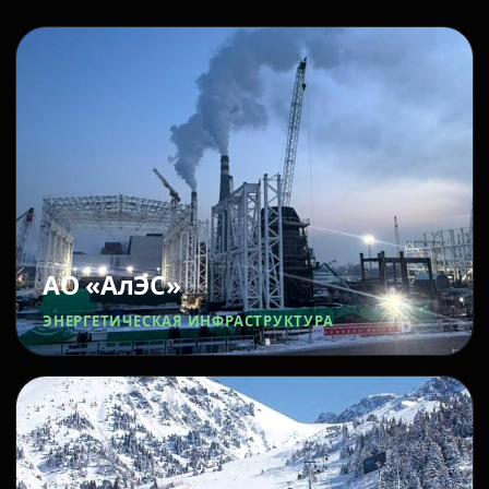
АО «АлЭС»
ЭНЕРГЕТИЧЕСКАЯ ИНФРАСТРУКТУРА