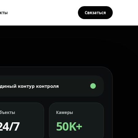
кты
Связаться
Единый контур контроля
бъекты
Камеры
24/7
50K+