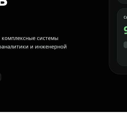
С
м комплексные системы
еоаналитики и инженерной