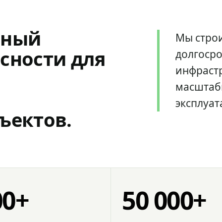
мный
Мы стро
сности для
долгоср
инфрастр
масштаб
эксплуат
ъектов.
00+
50 000+