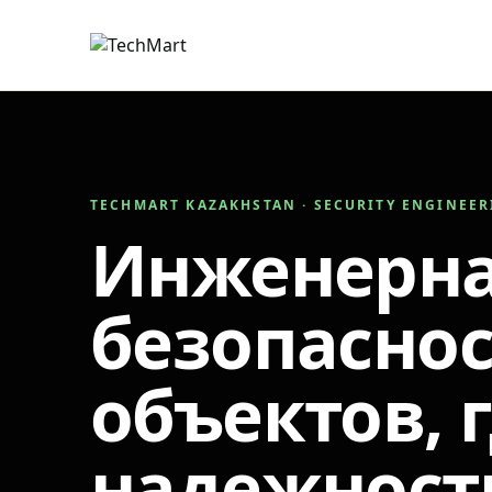
TECHMART KAZAKHSTAN · SECURITY ENGINEE
Инженерн
безопаснос
объектов, 
надежност