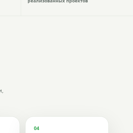
реализованных проектов
и,
04