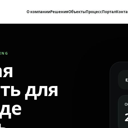
О компании
Решения
Объекты
Процесс
Портал
Конта
RING
ая
ть для
где
О
ь