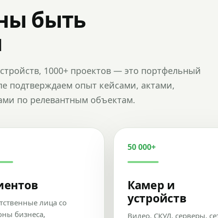
ны быть
и
и устройств, 1000+ проектов — это портфельный
пе подтверждаем опыт кейсами, актами,
ами по релевантным объектам.
50 000+
иентов
Камер и
устройств
тственные лица со
оны бизнеса,
Видео, СКУД, серверы, се