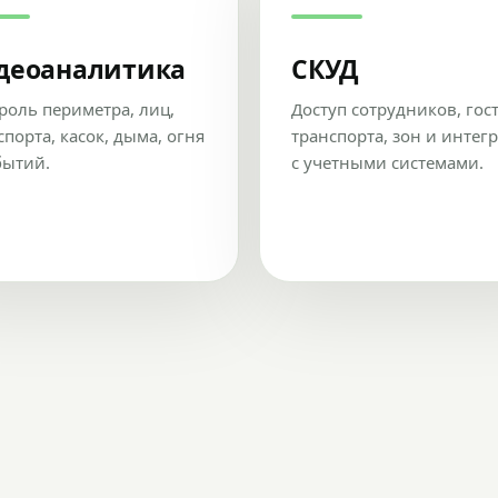
деоаналитика
СКУД
роль периметра, лиц,
Доступ сотрудников, гос
спорта, касок, дыма, огня
транспорта, зон и интег
бытий.
с учетными системами.