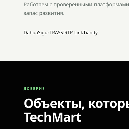
Работаем с проверенными платформами 
запас развития.
Dahua
Sigur
TRASSIR
TP-Link
Tiandy
ДОВЕРИЕ
Объекты, котор
TechMart