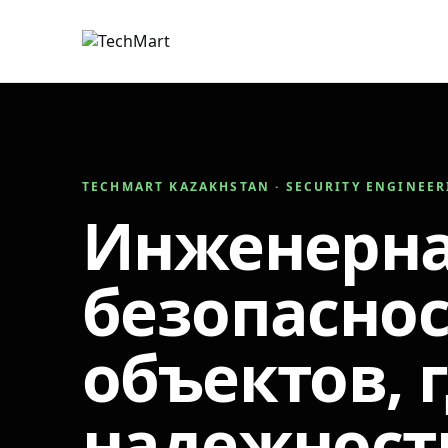
TECHMART KAZAKHSTAN · SECURITY ENGINEE
Инженерн
безопаснос
объектов, 
надежност