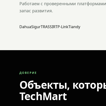
Работаем с проверенными платформами 
запас развития.
Dahua
Sigur
TRASSIR
TP-Link
Tiandy
ДОВЕРИЕ
Объекты, котор
TechMart