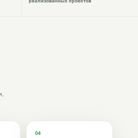
реализованных проектов
и,
04