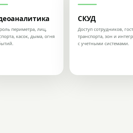
деоаналитика
СКУД
роль периметра, лиц,
Доступ сотрудников, гос
спорта, касок, дыма, огня
транспорта, зон и интег
бытий.
с учетными системами.