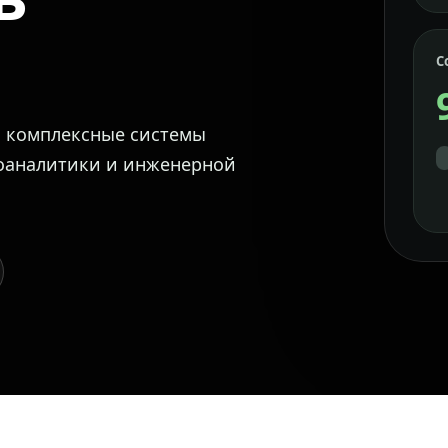
С
м комплексные системы
еоаналитики и инженерной