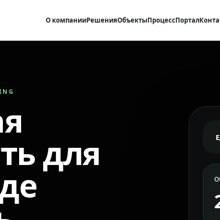
О компании
Решения
Объекты
Процесс
Портал
Конта
RING
ая
ть для
где
О
ь