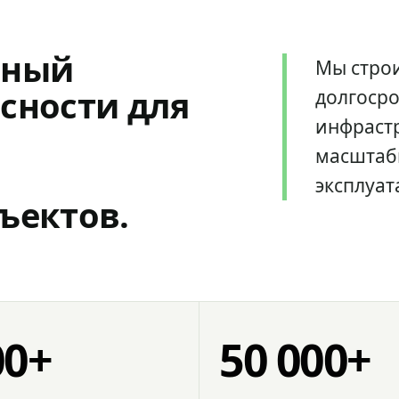
мный
Мы стро
сности для
долгоср
инфрастр
масштаб
эксплуат
ъектов.
00+
50 000+