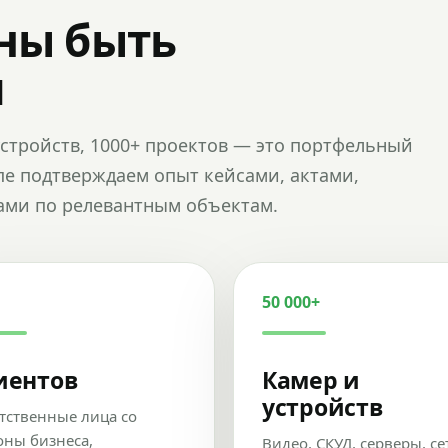
ны быть
и
и устройств, 1000+ проектов — это портфельный
пе подтверждаем опыт кейсами, актами,
ами по релевантным объектам.
50 000+
иентов
Камер и
устройств
тственные лица со
оны бизнеса,
Видео, СКУД, серверы, се