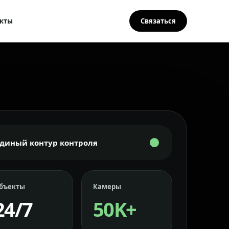
кты
Связаться
Единый контур контроля
бъекты
Камеры
24/7
50K+