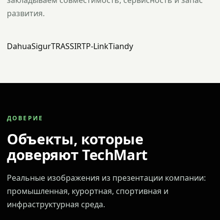
закладываем совместимость, сервисность и запас
развития.
Dahua
Sigur
TRASSIR
TP-Link
Tiandy
ДОВЕРИЕ
Объекты, которые
доверяют TechMart
Реальные изображения из презентации компании:
промышленная, курортная, спортивная и
инфраструктурная среда.