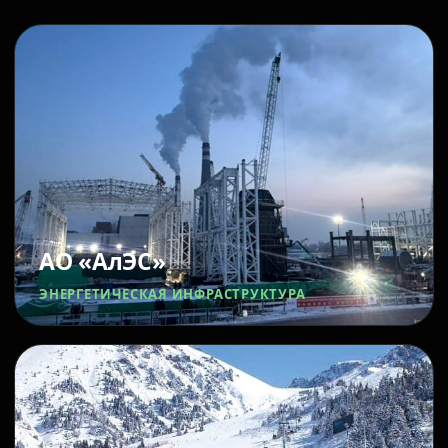
АО «АлЭС»
ЭНЕРГЕТИЧЕСКАЯ ИНФРАСТРУКТУРА