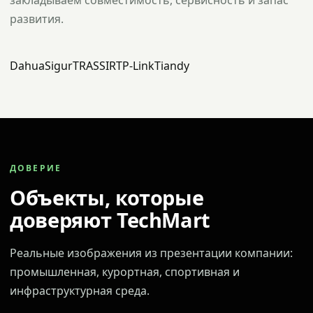
закладываем совместимость, сервисность и запас
развития.
Dahua
Sigur
TRASSIR
TP-Link
Tiandy
ДОВЕРИЕ
Объекты, которые
доверяют TechMart
Реальные изображения из презентации компании:
промышленная, курортная, спортивная и
инфраструктурная среда.