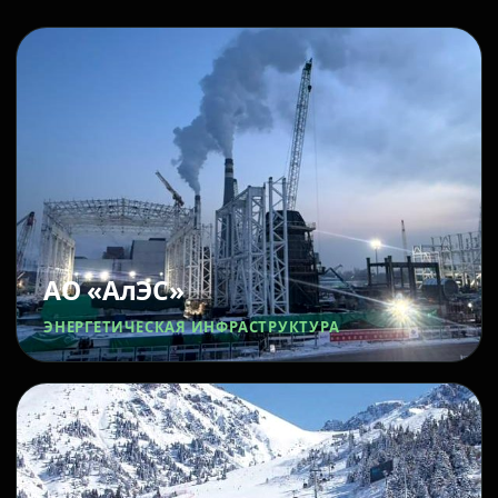
АО «АлЭС»
ЭНЕРГЕТИЧЕСКАЯ ИНФРАСТРУКТУРА