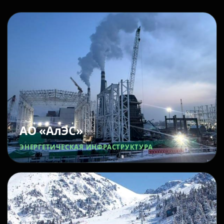
АО «АлЭС»
ЭНЕРГЕТИЧЕСКАЯ ИНФРАСТРУКТУРА