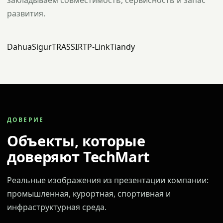
закладываем совместимость, сервисность и запас
развития.
Dahua
Sigur
TRASSIR
TP-Link
Tiandy
ДОВЕРИЕ
Объекты, которые
доверяют TechMart
Реальные изображения из презентации компании:
промышленная, курортная, спортивная и
инфраструктурная среда.