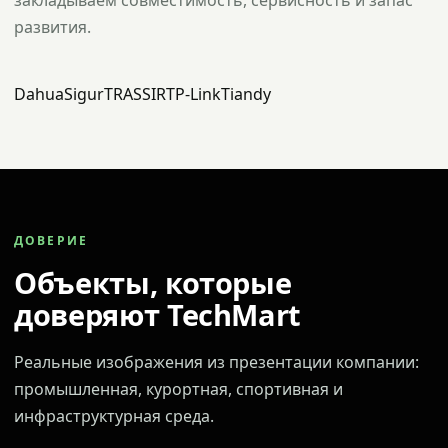
закладываем совместимость, сервисность и запас
развития.
Dahua
Sigur
TRASSIR
TP-Link
Tiandy
ДОВЕРИЕ
Объекты, которые
доверяют TechMart
Реальные изображения из презентации компании:
промышленная, курортная, спортивная и
инфраструктурная среда.