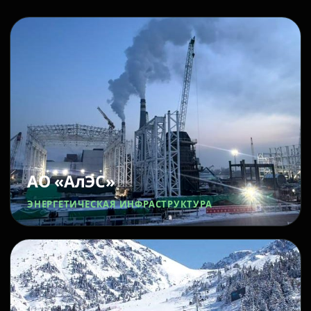
АО «АлЭС»
ЭНЕРГЕТИЧЕСКАЯ ИНФРАСТРУКТУРА