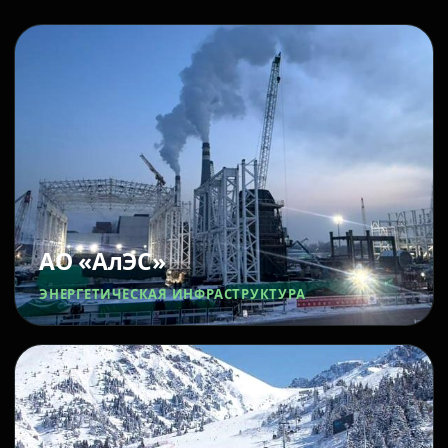
АО «АлЭС»
ЭНЕРГЕТИЧЕСКАЯ ИНФРАСТРУКТУРА