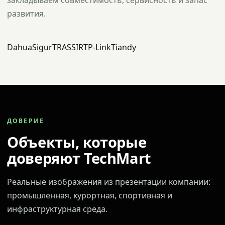
закладываем совместимость, сервисность и запас
развития.
Dahua
Sigur
TRASSIR
TP-Link
Tiandy
ДОВЕРИЕ
Объекты, которые
доверяют TechMart
Реальные изображения из презентации компании:
промышленная, курортная, спортивная и
инфраструктурная среда.