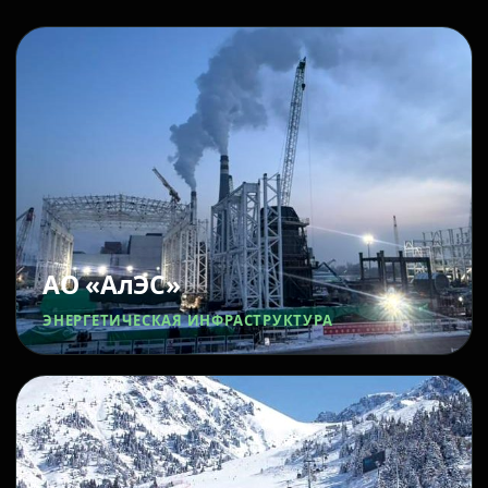
АО «АлЭС»
ЭНЕРГЕТИЧЕСКАЯ ИНФРАСТРУКТУРА