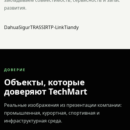
закладываем совместимость, сервисность и запас
развития.
Dahua
Sigur
TRASSIR
TP-Link
Tiandy
ДОВЕРИЕ
Объекты, которые
доверяют TechMart
Реальные изображения из презентации компании:
промышленная, курортная, спортивная и
инфраструктурная среда.