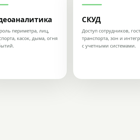
деоаналитика
СКУД
роль периметра, лиц,
Доступ сотрудников, гос
спорта, касок, дыма, огня
транспорта, зон и интег
бытий.
с учетными системами.