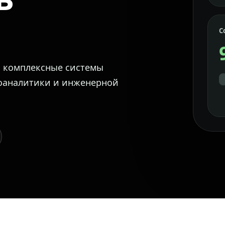
С
м комплексные системы
еоаналитики и инженерной