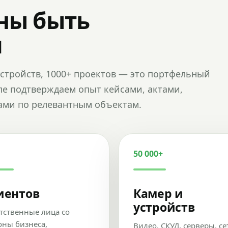
ны быть
и
и устройств, 1000+ проектов — это портфельный
пе подтверждаем опыт кейсами, актами,
ами по релевантным объектам.
50 000+
иентов
Камер и
устройств
тственные лица со
оны бизнеса,
Видео, СКУД, серверы, се