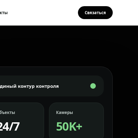
кты
Связаться
Единый контур контроля
бъекты
Камеры
24/7
50K+