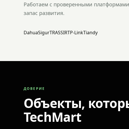
Работаем с проверенными платформами 
запас развития.
Dahua
Sigur
TRASSIR
TP-Link
Tiandy
ДОВЕРИЕ
Объекты, котор
TechMart