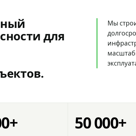
мный
Мы стро
сности для
долгоср
инфрастр
масштаб
эксплуат
ъектов.
00+
50 000+