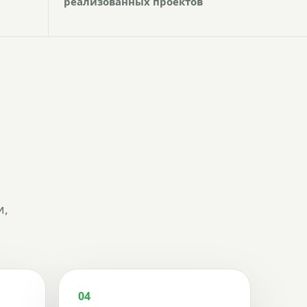
реализованных проектов
и,
04