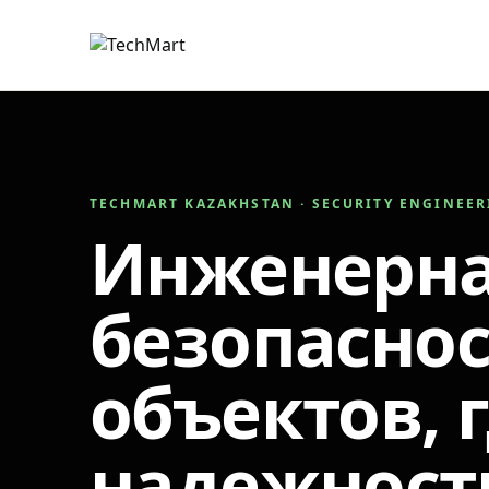
TECHMART KAZAKHSTAN · SECURITY ENGINEE
Инженерн
безопаснос
объектов, 
надежност