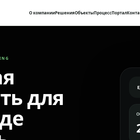
О компании
Решения
Объекты
Процесс
Портал
Конта
RING
ая
ть для
где
О
ь