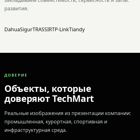
закладываем совместимость, сервисность и запас
развития.
Dahua
Sigur
TRASSIR
TP-Link
Tiandy
ДОВЕРИЕ
Объекты, которые
доверяют TechMart
Реальные изображения из презентации компании:
промышленная, курортная, спортивная и
инфраструктурная среда.