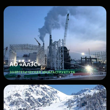
АО «АлЭС»
ЭНЕРГЕТИЧЕСКАЯ ИНФРАСТРУКТУРА