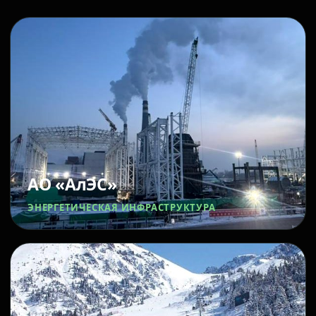
АО «АлЭС»
ЭНЕРГЕТИЧЕСКАЯ ИНФРАСТРУКТУРА