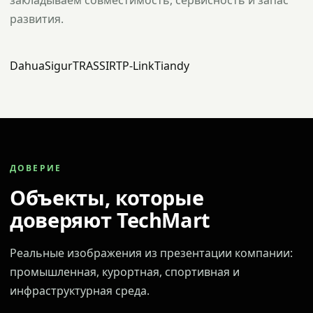
закладываем совместимость, сервисность и запас
развития.
Dahua
Sigur
TRASSIR
TP-Link
Tiandy
ДОВЕРИЕ
Объекты, которые
доверяют TechMart
Реальные изображения из презентации компании:
промышленная, курортная, спортивная и
инфраструктурная среда.