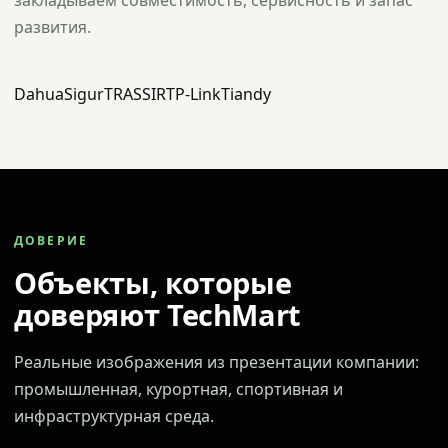
закладываем совместимость, сервисность и запас
развития.
Dahua
Sigur
TRASSIR
TP-Link
Tiandy
ДОВЕРИЕ
Объекты, которые
доверяют TechMart
Реальные изображения из презентации компании:
промышленная, курортная, спортивная и
инфраструктурная среда.