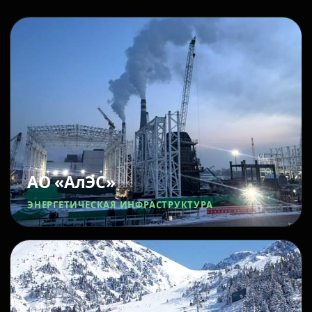
АО «АлЭС»
ЭНЕРГЕТИЧЕСКАЯ ИНФРАСТРУКТУРА