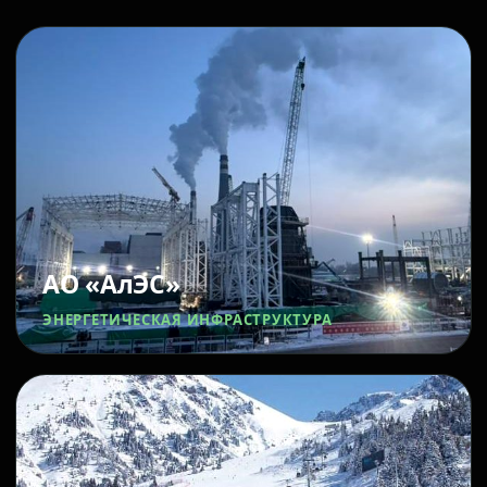
АО «АлЭС»
ЭНЕРГЕТИЧЕСКАЯ ИНФРАСТРУКТУРА