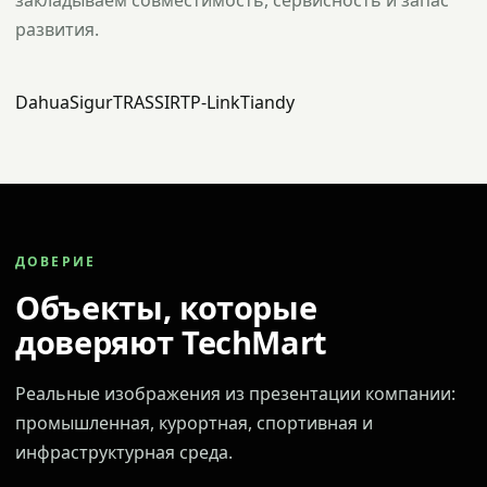
закладываем совместимость, сервисность и запас
развития.
Dahua
Sigur
TRASSIR
TP-Link
Tiandy
ДОВЕРИЕ
Объекты, которые
доверяют TechMart
Реальные изображения из презентации компании:
промышленная, курортная, спортивная и
инфраструктурная среда.