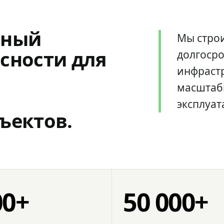
мный
Мы стро
сности для
долгоср
инфрастр
масштаб
эксплуат
ъектов.
00+
50 000+