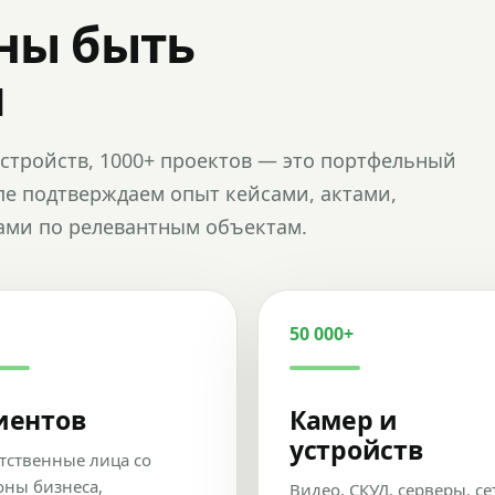
ны быть
и
и устройств, 1000+ проектов — это портфельный
пе подтверждаем опыт кейсами, актами,
ами по релевантным объектам.
50 000+
иентов
Камер и
устройств
тственные лица со
оны бизнеса,
Видео, СКУД, серверы, се