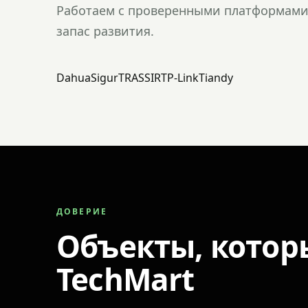
Работаем с проверенными платформами 
запас развития.
Dahua
Sigur
TRASSIR
TP-Link
Tiandy
ДОВЕРИЕ
Объекты, котор
TechMart