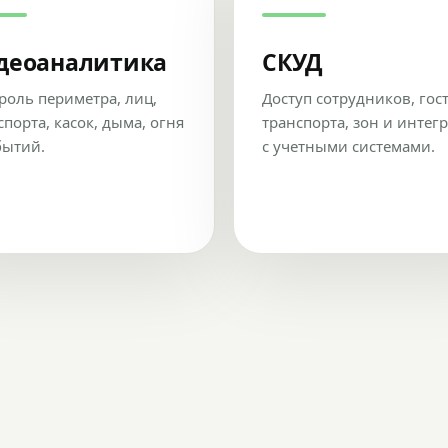
деоаналитика
СКУД
роль периметра, лиц,
Доступ сотрудников, гос
спорта, касок, дыма, огня
транспорта, зон и интег
бытий.
с учетными системами.