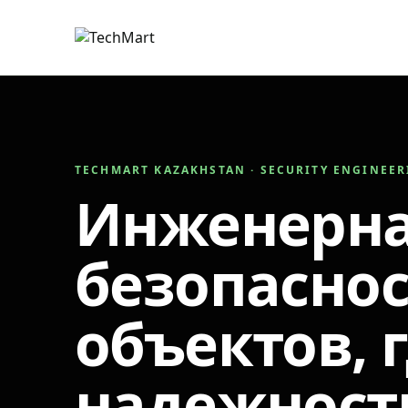
TECHMART KAZAKHSTAN · SECURITY ENGINEE
Инженерн
безопаснос
объектов, 
надежност