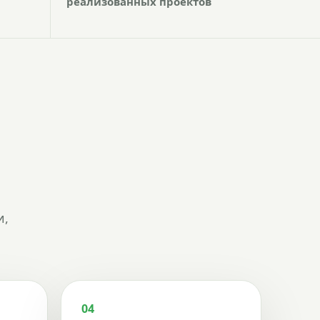
реализованных проектов
и,
04