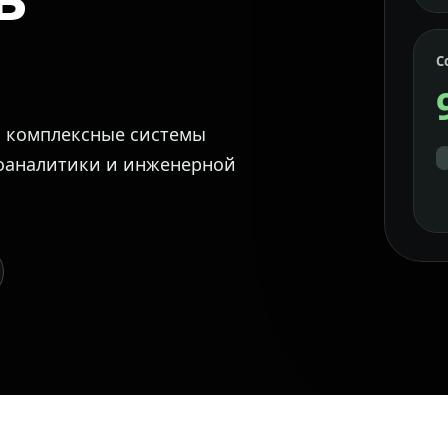
С
м комплексные системы
еоаналитики и инженерной