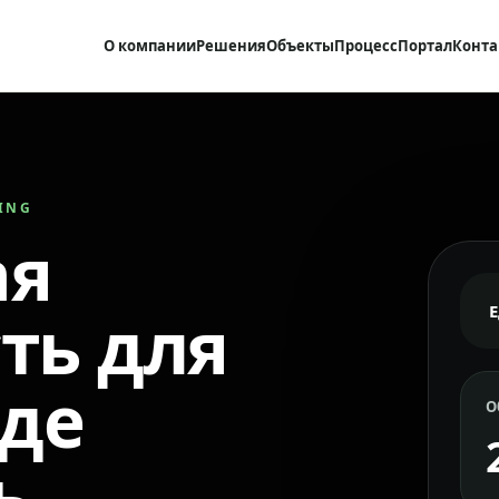
О компании
Решения
Объекты
Процесс
Портал
Конта
RING
ая
ть для
где
О
ь