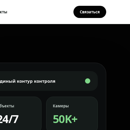
кты
Связаться
Единый контур контроля
бъекты
Камеры
24/7
50K+