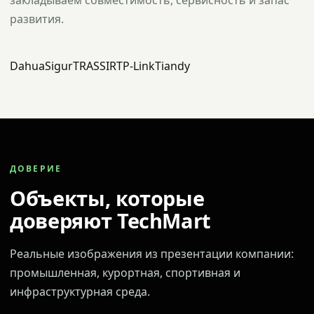
закладываем совместимость, сервисность и запас
развития.
Dahua
Sigur
TRASSIR
TP-Link
Tiandy
ДОВЕРИЕ
Объекты, которые
доверяют TechMart
Реальные изображения из презентации компании:
промышленная, курортная, спортивная и
инфраструктурная среда.