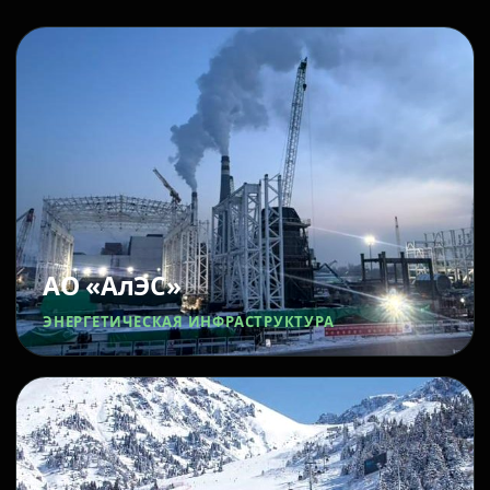
АО «АлЭС»
ЭНЕРГЕТИЧЕСКАЯ ИНФРАСТРУКТУРА