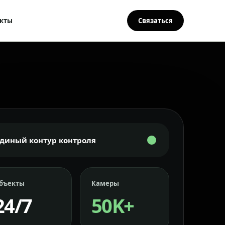
кты
Связаться
Единый контур контроля
бъекты
Камеры
24/7
50K+