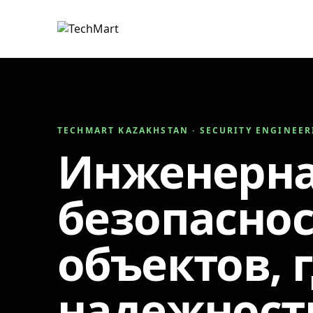
TECHMART KAZAKHSTAN · SECURITY ENGINEE
Инженерн
безопаснос
объектов, 
надежност