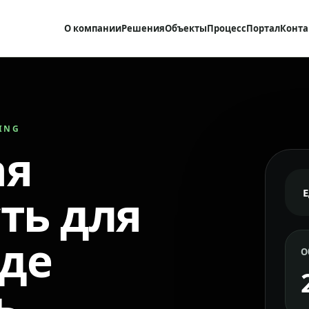
О компании
Решения
Объекты
Процесс
Портал
Конта
RING
ая
ть для
где
О
ь