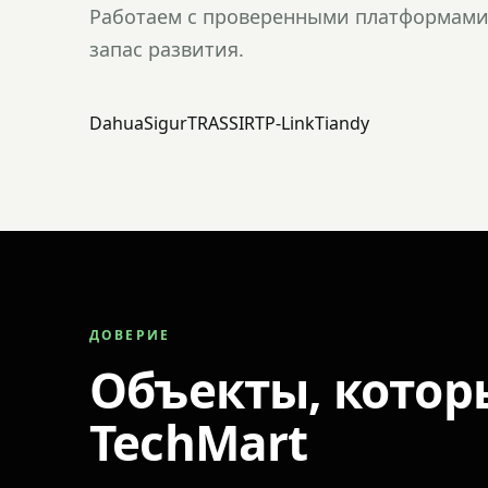
Работаем с проверенными платформами 
запас развития.
Dahua
Sigur
TRASSIR
TP-Link
Tiandy
ДОВЕРИЕ
Объекты, котор
TechMart