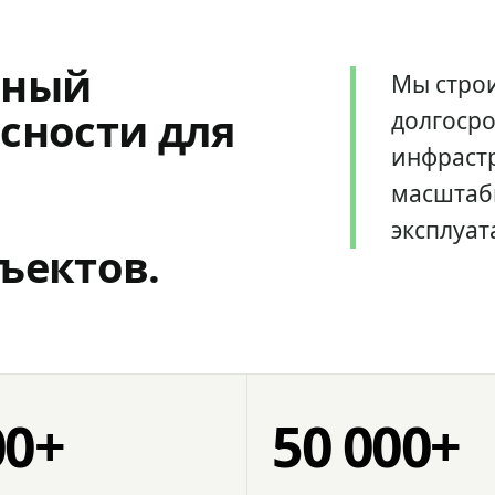
мный
Мы стро
сности для
долгоср
инфрастр
масштаб
эксплуат
ъектов.
00+
50 000+