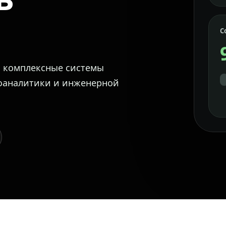
С
м комплексные системы
еоаналитики и инженерной