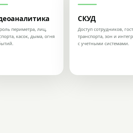
деоаналитика
СКУД
роль периметра, лиц,
Доступ сотрудников, гос
спорта, касок, дыма, огня
транспорта, зон и интег
бытий.
с учетными системами.