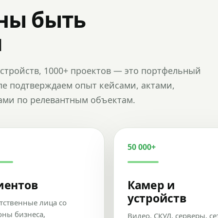
ны быть
и
и устройств, 1000+ проектов — это портфельный
пе подтверждаем опыт кейсами, актами,
ами по релевантным объектам.
50 000+
иентов
Камер и
устройств
тственные лица со
оны бизнеса,
Видео, СКУД, серверы, се