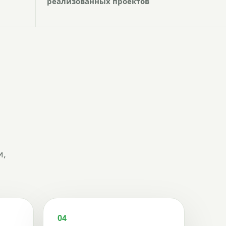
реализованных проектов
и,
04