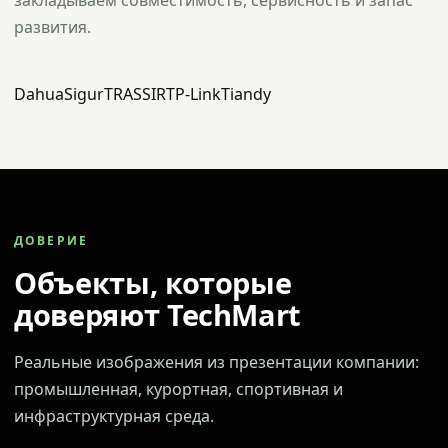
закладываем совместимость, сервисность и запас
развития.
Dahua
Sigur
TRASSIR
TP-Link
Tiandy
ДОВЕРИЕ
Объекты, которые
доверяют TechMart
Реальные изображения из презентации компании:
промышленная, курортная, спортивная и
инфраструктурная среда.