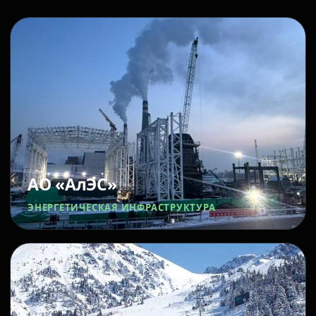
АО «АлЭС»
ЭНЕРГЕТИЧЕСКАЯ ИНФРАСТРУКТУРА