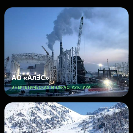
АО «АлЭС»
ЭНЕРГЕТИЧЕСКАЯ ИНФРАСТРУКТУРА