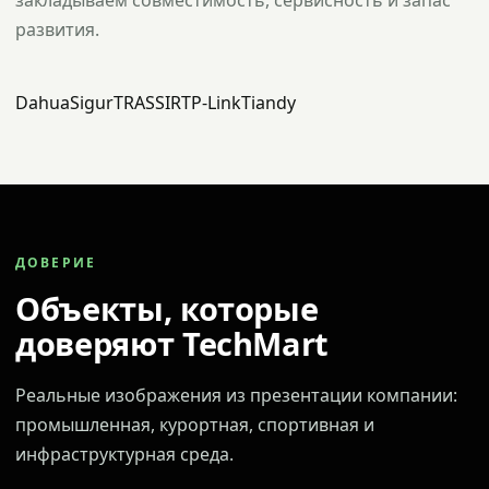
закладываем совместимость, сервисность и запас
развития.
Dahua
Sigur
TRASSIR
TP-Link
Tiandy
ДОВЕРИЕ
Объекты, которые
доверяют TechMart
Реальные изображения из презентации компании:
промышленная, курортная, спортивная и
инфраструктурная среда.