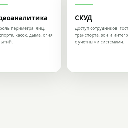
деоаналитика
СКУД
роль периметра, лиц,
Доступ сотрудников, гос
спорта, касок, дыма, огня
транспорта, зон и интег
бытий.
с учетными системами.