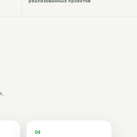
реализованных проектов
и,
04