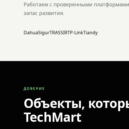
Работаем с проверенными платформами 
запас развития.
Dahua
Sigur
TRASSIR
TP-Link
Tiandy
ДОВЕРИЕ
Объекты, котор
TechMart