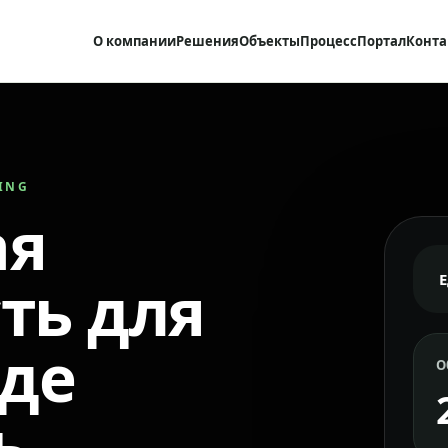
О компании
Решения
Объекты
Процесс
Портал
Конта
RING
ая
ть для
где
О
ь