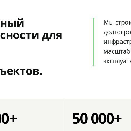
мный
Мы стро
сности для
долгоср
инфрастр
масштаб
эксплуат
ъектов.
00+
50 000+