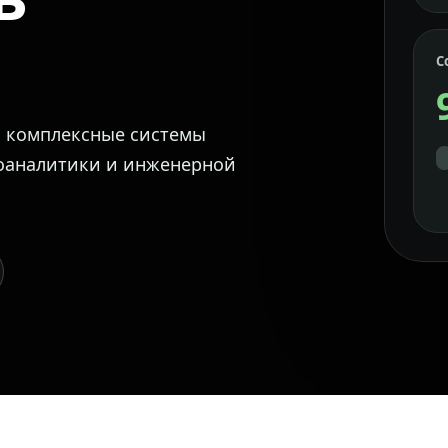
С
м комплексные системы
еоаналитики и инженерной