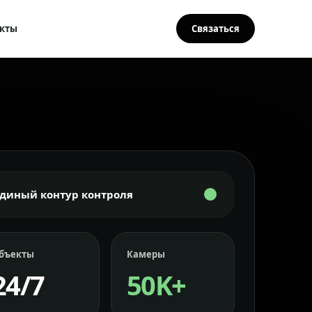
кты
Связаться
Единый контур контроля
бъекты
Камеры
24/7
50K+