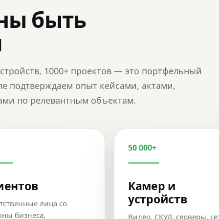
ны быть
и
и устройств, 1000+ проектов — это портфельный
пе подтверждаем опыт кейсами, актами,
ами по релевантным объектам.
50 000+
иентов
Камер и
устройств
тственные лица со
оны бизнеса,
Видео, СКУД, серверы, се