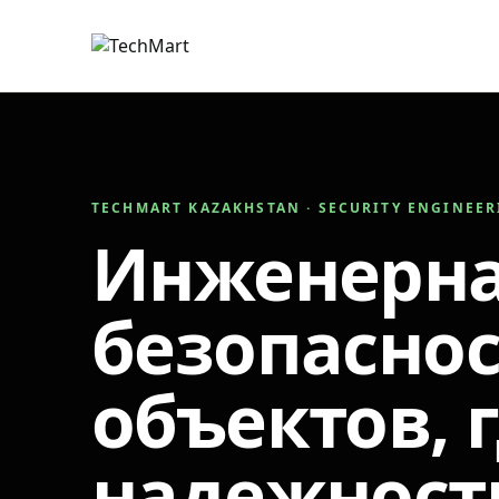
TECHMART KAZAKHSTAN · SECURITY ENGINEE
Инженерн
безопаснос
объектов, 
надежност