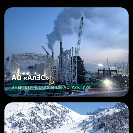
АО «АлЭС»
ЭНЕРГЕТИЧЕСКАЯ ИНФРАСТРУКТУРА