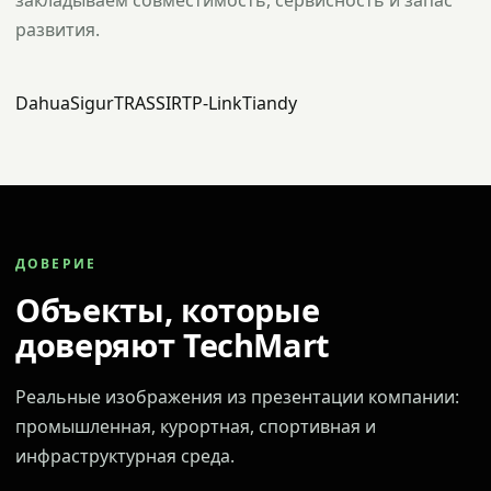
закладываем совместимость, сервисность и запас
развития.
Dahua
Sigur
TRASSIR
TP-Link
Tiandy
ДОВЕРИЕ
Объекты, которые
доверяют TechMart
Реальные изображения из презентации компании:
промышленная, курортная, спортивная и
инфраструктурная среда.