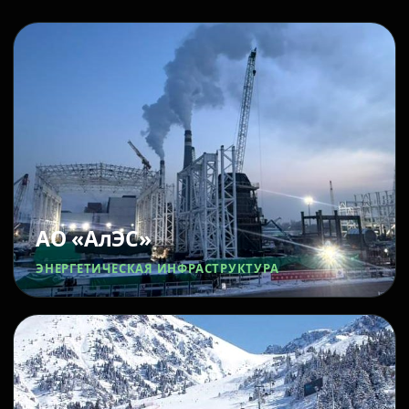
АО «АлЭС»
ЭНЕРГЕТИЧЕСКАЯ ИНФРАСТРУКТУРА