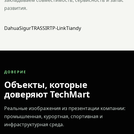
закладываем совместимость, сервисность и запас
развития.
Dahua
Sigur
TRASSIR
TP-Link
Tiandy
ДОВЕРИЕ
Объекты, которые
доверяют TechMart
Реальные изображения из презентации компании:
промышленная, курортная, спортивная и
инфраструктурная среда.